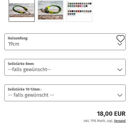
A
Halsumfang:
d
M
Seilstärke 8mm:
Seilstärke 10-12mm :
18,00 EUR
inkl. 19% MwSt. zzgl.
Versand