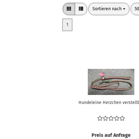
Sortieren nach
pr
Sortieren nach
50
1
Hundeleine Herzchen verstell
Preis auf Anfrage