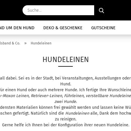
Suche...
ND UM DEN HUND
DEKO & GESCHENKE
GUTSCHEINE
»
lsband & Co.
Hundeleinen
HUNDELEINEN
ll dabei. Sei es in der Stadt, bei Veranstaltungen, Ausstellungen ode
Hund.
Für einen Hund oder auch mehrere Hunde. Ich fertige Ihre Wunschleine
ty-Moxon Leinen, Retriever-Leinen, Führleinen, verstellbare Hundelein
zwei Hunde
.
edensten Materialien können frei gewählt werden und lassen keine Wü
chen gefertigt. Natürlich sind die
Hundeleinen
alle, Dank dem hochwe
zu reinigen.
Gerne helfe ich Ihnen bei der Konfiguration ihrer neuen Hundeleine.