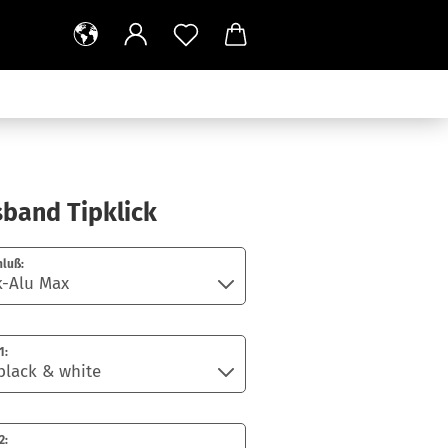
sband Tipklick
hluß:
1:
2: