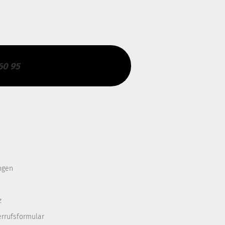
60 95
ngen
z
errufsformular