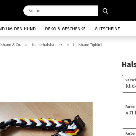
Suche...
ND UM DEN HUND
DEKO & GESCHENKE
GUTSCHEINE
»
»
lsband & Co.
Hundehalsbänder
Halsband Tipklick
Hal
Versc
Farbe 
Farbe 