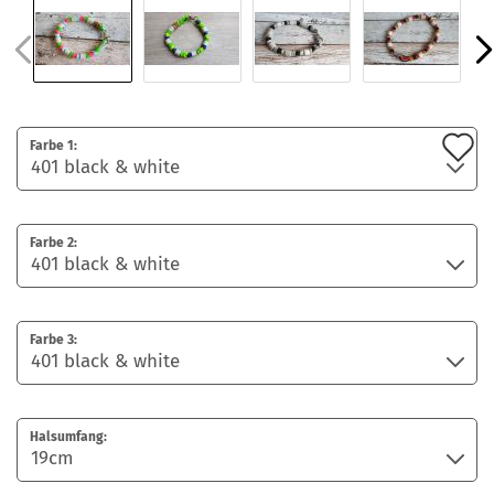
A
Farbe 1:
d
M
Farbe 2:
Farbe 3:
Halsumfang: