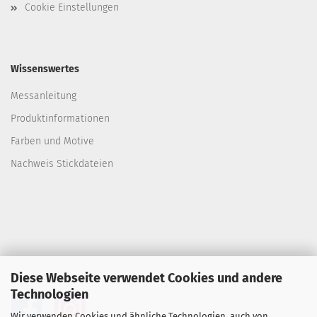
Cookie Einstellungen
Wissenswertes
Messanleitung
Produktinformationen
Farben und Motive
Nachweis Stickdateien
Diese Webseite verwendet Cookies und andere
Folgen Sie uns
Technologien
Wir verwenden Cookies und ähnliche Technologien, auch von