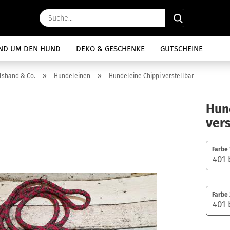
Suche...
ND UM DEN HUND
DEKO & GESCHENKE
GUTSCHEINE
»
»
lsband & Co.
Hundeleinen
Hundeleine Chippi verstellbar
Hun
vers
Farbe 
Farbe 