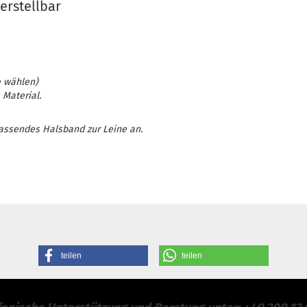
erstellbar
e wählen)
 Material.
passendes Halsband zur Leine an.
teilen
teilen