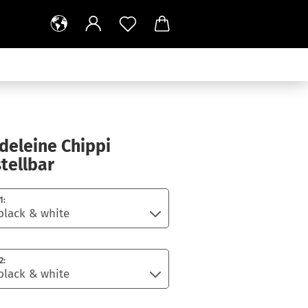
deleine Chippi
tellbar
1:
2: