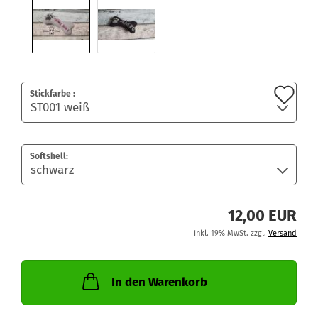
Au
Stickfarbe :
de
Me
Softshell:
12,00 EUR
inkl. 19% MwSt. zzgl.
Versand
In den Warenkorb