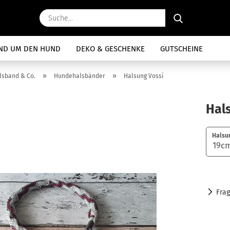
Suche...
ND UM DEN HUND
DEKO & GESCHENKE
GUTSCHEINE
»
»
lsband & Co.
Hundehalsbänder
Halsung Vossi
Hal
Halsu
Fra